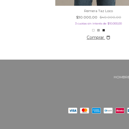
Remera Taz Loco
$30.000,00
$40.000,00
3
cuotas sin interés de
$10.000,00
Comprar
HOMBR