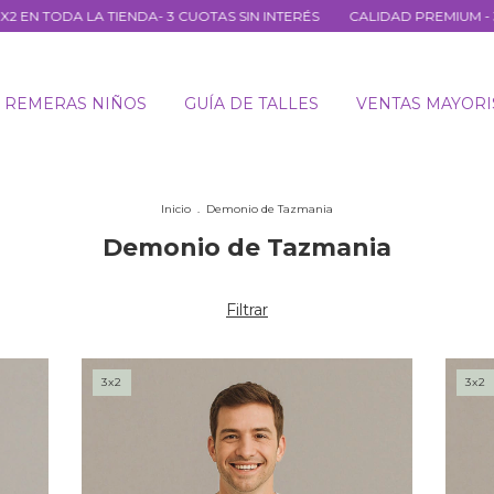
TODA LA TIENDA- 3 CUOTAS SIN INTERÉS
CALIDAD PREMIUM - 3X2 EN
REMERAS NIÑOS
GUÍA DE TALLES
VENTAS MAYORI
Inicio
.
Demonio de Tazmania
Demonio de Tazmania
Filtrar
3x2
3x2