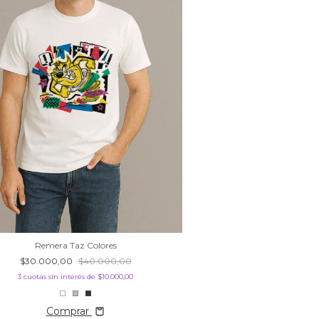
Remera Taz Colores
$30.000,00
$40.000,00
3
cuotas sin interés de
$10.000,00
Comprar