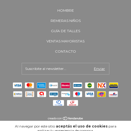
HOMBRE
REMERAS NIÑOS
GUÍA DE TALLES
VENTAS MAYORISTAS
CONTACTO
Al navegar por este sitio
aceptás el uso de cookies
para
Copyright Wally - 27345335876 - 2026. Todos los derechos reservados.
agilizar tu experiencia de compra.