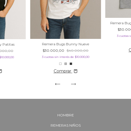
Remera Bugs
$30.0
3
cuotas s
Remera Bugs Bunny Nueve
 Patitas
$30.000,00
$40.000,00
.000,00
3
cuotas sin interés de
$10.000,00
$10.000,00
Comprar
HOMBRE
REMERAS NIÑOS