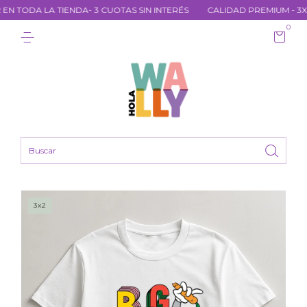
 TODA LA TIENDA- 3 CUOTAS SIN INTERÉS
CALIDAD PREMIUM - 3X2 E
0
3x2