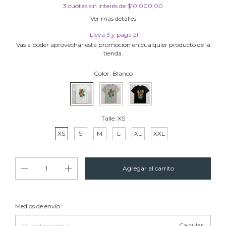
3
cuotas sin interés de
$10.000,00
Ver más detalles
¡Llevá 3 y pagá 2!
Vas a poder aprovechar esta promoción en cualquier producto de la
tienda.
Color:
Blanco
Talle:
XS
XS
S
M
L
XL
XXL
Cambiar CP
Entregas para el CP:
Medios de envío
Calcular