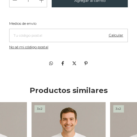
Cambiar CP
Entregas para el CP:
Medios de envío
Calcular
No sé mi código postal
Productos similares
3x2
3x2