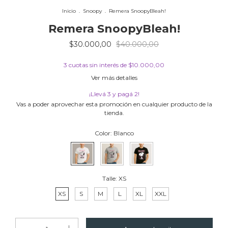
Inicio
.
Snoopy
.
Remera SnoopyBleah!
Remera SnoopyBleah!
$30.000,00
$40.000,00
3
cuotas sin interés de
$10.000,00
Ver más detalles
¡Llevá 3 y pagá 2!
Vas a poder aprovechar esta promoción en cualquier producto de la
tienda.
Color:
Blanco
Talle:
XS
XS
S
M
L
XL
XXL