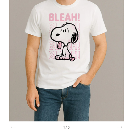
1
/
3